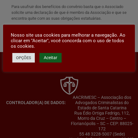
Para usufruir dos benefícios do convênio basta que o Associado
solicite uma declaração de que é membro da Associação e que se
encontra quite com as suas obrigações estatuárias.
Nosso site usa cookies para melhorar a navegação. Ao
Compartilhar
clicar em "Aceitar", você concorda com o uso de todos
os cookies.
Aceitar
OPÇÕES
AACRIMESC – Associação dos
CONTROLADOR(A) DE DADOS:
Advogados Criminalistas do
Estado de Santa Catarina
Rua Édio Ortiga Fedrigo, 112,
Morro da Cruz – Centro –
Florianópolis – SC – CEP: 88025-
172
55 48 3228-5007 (Sede)