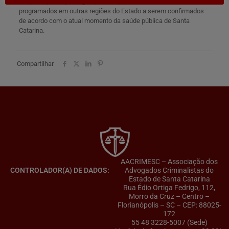
Chapecó (Oeste) e Lages (Serrana), possuindo eventos
programados em outras regiões do Estado a serem confirmados
de acordo com o atual momento da saúde pública de Santa
Catarina.
Compartilhar
AACRIMESC – Associação dos
CONTROLADOR(A) DE DADOS:
Advogados Criminalistas do
Estado de Santa Catarina
Rua Édio Ortiga Fedrigo, 112,
Morro da Cruz – Centro –
Florianópolis – SC – CEP: 88025-
172
55 48 3228-5007 (Sede)