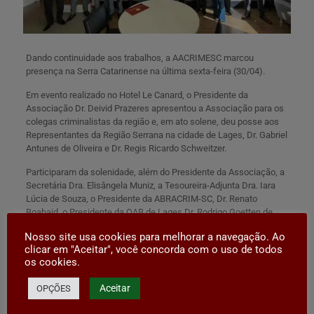
Dando continuidade aos trabalhos, a AACRIMESC marcou
presença na Serra Catarinense na última sexta-feira (30/04).
Em evento realizado no Hotel Le Canard, o Presidente da
Associação Dr. Deivid Prazeres apresentou a Associação para os
colegas criminalistas da região e, em ato solene, deu posse aos
Representantes da Região Serrana na cidade de Lages, Dr. Gabriel
Antunes de Oliveira e Dr. Regis Ricardo Schweitzer.
Participaram da solenidade, além do Presidente da Associação, a
Secretária Dra. Elisângela Muniz, a Tesoureira-Adjunta Dra. Iara
Lúcia de Souza, o Presidente da ABRACRIM-SC, Dr. Renato
Boabaid, o Presidente da OAB de Lages Dr. Rodrigo Goetten de
Almeida e os integrantes da Comissão de Regionalização Drs.
Nosso site usa cookies para melhorar a navegação. Ao
Joao Moacir Andrade e Dr. Carlos Caldas.
clicar em "Aceitar", você concorda com o uso de todos
os cookies.
Compromissada com o projeto de estadualização da entidade e
respeitando os protocolos sanitários e as restrições impostas
Aceitar
OPÇÕES
pela pandemia da Covid-19, a AACRIMESC já concluiu a instalação
formal de suas Regionais nas cidades de Brusque (Vale do Itajaí),