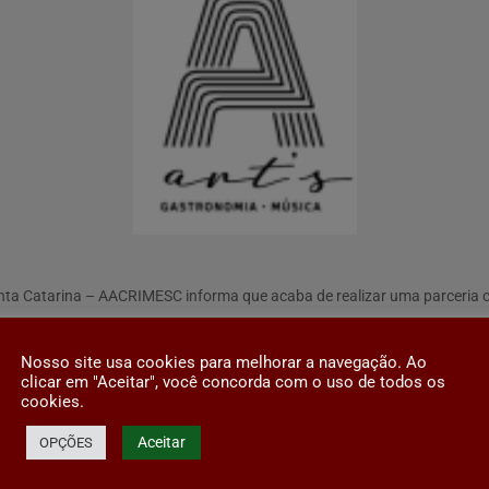
anta Catarina – AACRIMESC informa que acaba de realizar uma parcer
ícios: a) acesso preferencial; b) desconto de 5% (cinco por cento) para o
Nosso site usa cookies para melhorar a navegação. Ao
clicar em "Aceitar", você concorda com o uso de todos os
gociações diferenciadas para festas e f) nos dias de show, 5% (cinco po
cookies.
iduais vendidos pela empresa SYMPLA.
Aceitar
OPÇÕES
erão entrar em contato de forma antecipada com a conveniada para reali
perante a AACRIMESC.