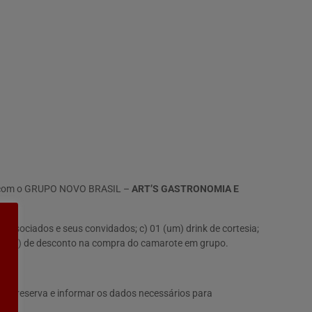
ia com o GRUPO NOVO BRASIL –
ART’S GASTRONOMIA E
s Associados e seus convidados; c) 01 (um) drink de cortesia;
r cento) de desconto na compra do camarote em grupo.
zar reserva e informar os dados necessários para