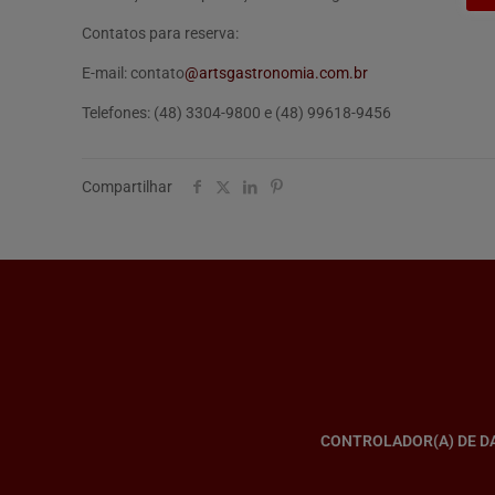
Contatos para reserva:
E-mail: contato
@artsgastronomia.com.br
Telefones: (48) 3304-9800 e (48) 99618-9456
Compartilhar
CONTROLADOR(A) DE D