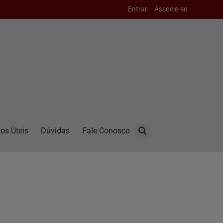
Entrar
Associe-se
os Úteis
Dúvidas
Fale Conosco