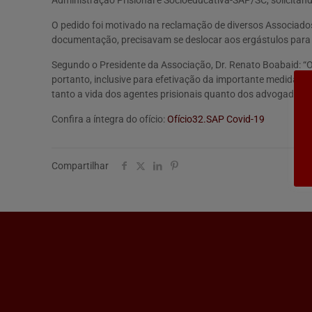
Administração Prisional e Socioeducativa-SAP/SC, solicitan
O pedido foi motivado na reclamação de diversos Associados 
documentação, precisavam se deslocar aos ergástulos para c
Segundo o Presidente da Associação, Dr. Renato Boabaid: “
portanto, inclusive para efetivação da importante medida p
tanto a vida dos agentes prisionais quanto dos advogados.”
Confira a íntegra do ofício:
Ofício32.SAP Covid-19
Compartilhar