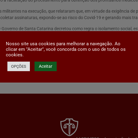
do a facilitação do procedimento para obtenção dos prontuários médicos
militantes na execução, que relataram que, em virtude da exigência de p
oletar assinaturas, expondo-se ao risco do Covid-19 e gerando mais tra
O Governo de Santa Catarina decretou como regra o isolamento social, e
reventiva, uma alteração urgente do procedimento para obtenção de docum
Nosso site usa cookies para melhorar a navegação. Ao
clicar em "Aceitar", você concorda com o uso de todos os
cookies.
Aceitar
OPÇÕES