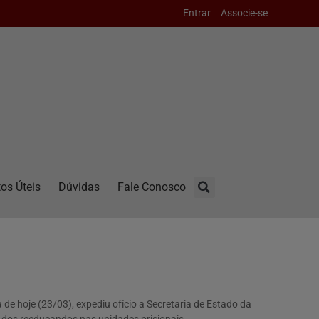
Entrar
Associe-se
os Úteis
Dúvidas
Fale Conosco
e hoje (23/03), expediu ofício a Secretaria de Estado da