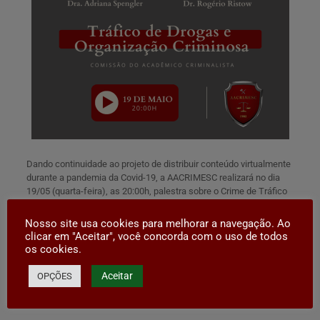
Dando continuidade ao projeto de distribuir conteúdo virtualmente
durante a pandemia da Covid-19, a AACRIMESC realizará no dia
19/05 (quarta-feira), as 20:00h, palestra sobre o Crime de Tráfico
de Drogas e Organização Criminosa, com a Dra. Adriana Spengler
e o Dr. Rogério Ristow.⠀
Nosso site usa cookies para melhorar a navegação. Ao
⠀
clicar em "Aceitar", você concorda com o uso de todos
Idealizado pela Comissão do Acadêmico Criminalista, o evento
os cookies.
será exibido pelo Google Meet no⠀
link:
https://meet.google.com/apd-vnmr-gyr
⠀
Aceitar
OPÇÕES
⠀
Anotem na agenda.⠀
⠀