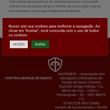
Para usufruir dos benefícios do convênio basta que o Associado
solicite uma declaração de que é membro da Associação e que se
encontra quite com as suas obrigações estatuárias.
Nosso site usa cookies para melhorar a navegação. Ao
Compartilhar
clicar em "Aceitar", você concorda com o uso de todos
os cookies.
Aceitar
OPÇÕES
AACRIMESC – Associação dos
CONTROLADOR(A) DE DADOS:
Advogados Criminalistas do
Estado de Santa Catarina
Rua Édio Ortiga Fedrigo, 112,
Morro da Cruz – Centro –
Florianópolis – SC – CEP: 88025-
172
55 48 3228-5007 (Sede)
Horário de funcionamento: 09:00h