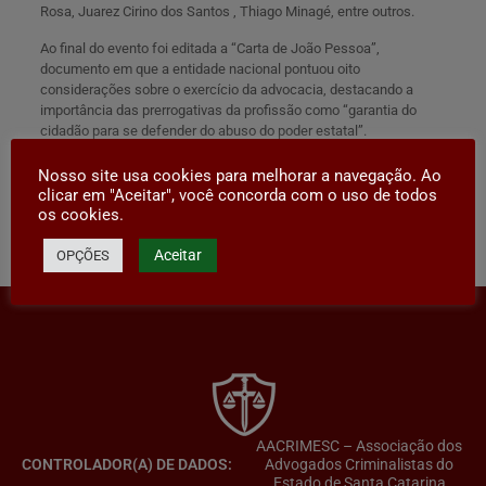
Rosa, Juarez Cirino dos Santos , Thiago Minagé, entre outros.
Ao final do evento foi editada a “Carta de João Pessoa”,
documento em que a entidade nacional pontuou oito
considerações sobre o exercício da advocacia, destacando a
importância das prerrogativas da profissão como “garantia do
cidadão para se defender do abuso do poder estatal”.
Para conferir a íntegra da Carta de João Pessoa,
clique aqui
.
Nosso site usa cookies para melhorar a navegação. Ao
clicar em "Aceitar", você concorda com o uso de todos
os cookies.
Compartilhar
Aceitar
OPÇÕES
AACRIMESC – Associação dos
CONTROLADOR(A) DE DADOS:
Advogados Criminalistas do
Estado de Santa Catarina