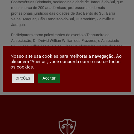
Controvérsi
as Criminais, sediado na cidade de Jaraguá do Sul, que
reuniu cerca de 200 acadêmicos, professores e demais
profissionais jurídicos das cidades de São Bento do Sul, Barra
Velha, Araquari, São Francisco do Sul, Guaramirim, Joinville e
Jaraguá.
Participaram como palestrantes do evento o Tesoureiro da
Associação, Dr. Deivid Willian Willian dos Prazeres, o Associado
Dr. Juliano Keller do Valle e os juízes Dr. Alexandre Morais da Rosa
e Dr. Tiago Fachin.
Nosso site usa cookies para melhorar a navegação. Ao
clicar em "Aceitar", você concorda com o uso de todos
Para quem tiver interesse em adquirir a obra,
clique aqui
.
os cookies.
Aceitar
OPÇÕES
Compartilhar