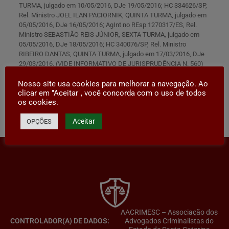
TURMA, julgado em 10/05/2016, DJe 19/05/2016; HC 334626/SP,
Rel. Ministro JOEL ILAN PACIORNIK, QUINTA TURMA, julgado em
05/05/2016, DJe 16/05/2016; AgInt no REsp 1270317/ES, Rel.
Ministro SEBASTIÃO REIS JÚNIOR, SEXTA TURMA, julgado em
05/05/2016, DJe 18/05/2016; HC 340076/SP, Rel. Ministro
RIBEIRO DANTAS, QUINTA TURMA, julgado em 17/03/2016, DJe
29/03/2016. (VIDE INFORMATIVO DE JURISPRUDÊNCIA N. 560)
Contribuição: Dr. Deivid Willian dos Prazeres
Nosso site usa cookies para melhorar a navegação. Ao
clicar em "Aceitar", você concorda com o uso de todos
os cookies.
Compartilhar
Aceitar
OPÇÕES
AACRIMESC – Associação dos
CONTROLADOR(A) DE DADOS:
Advogados Criminalistas do