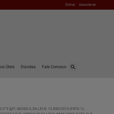
Entrar
Associe-se
os Úteis
Dúvidas
Fale Conosco
§4º, INCISO II, DA LEI N. 12.850/2013 (FATO 1);