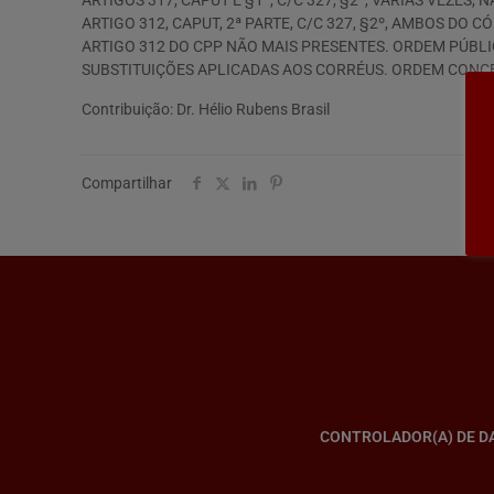
ARTIGOS 317, CAPUT E §1º, C/C 327, §2º, VÁRIAS VEZES,
ARTIGO 312, CAPUT, 2ª PARTE, C/C 327, §2º, AMBOS 
ARTIGO 312 DO CPP NÃO MAIS PRESENTES. ORDEM PÚBL
SUBSTITUIÇÕES APLICADAS AOS CORRÉUS. ORDEM CONCEDIDA. (
Contribuição: Dr. Hélio Rubens Brasil
Compartilhar
CONTROLADOR(A) DE D