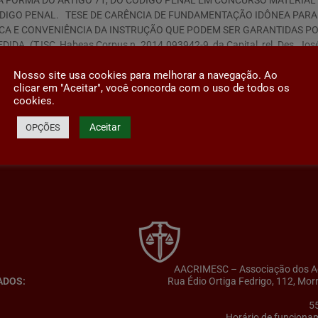
 NA FORMA DO ARTIGO 71, DO CÓDIGO PENAL EM CONCURSO MATERIAL (FA
DO CÓDIGO PENAL. TESE DE CARÊNCIA DE FUNDAMENTAÇÃO IDÔNEA PA
ICA E CONVENIÊNCIA DA INSTRUÇÃO QUE PODEM SER GARANTIDAS P
TJSC, Habeas Corpus n. 2014.093942-9, da Capital, rel. Des. José Ev
Nosso site usa cookies para melhorar a navegação. Ao
clicar em "Aceitar", você concorda com o uso de todos os
cookies.
Aceitar
OPÇÕES
AACRIMESC – Associação dos Adv
ADOS:
Rua Édio Ortiga Fedrigo, 112, Mor
5
Horário de funcionam