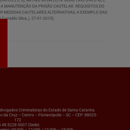
TOS 2 E 3); ARTIGO 90 DA LEI N. 8666/1993 (FATO 4); E
RA A MANUTENÇÃO DA PRISÃO CAUTELAR. REQUISITOS DO
OR MEDIDAS CAUTELARES ALTERNATIVAS, A EXEMPLO DAS
eraldo Silva, j. 27-01-2015).
ogados Criminalistas do Estado de Santa Catarina
ro da Cruz – Centro – Florianópolis – SC – CEP: 88025-
172
5 48 3228-5007 (Sede)
ento: 09:00h – 12:00h / 13:30h – 18:00h