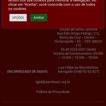
Nosso site usa cookies para melhorar a navegação. Ao
clicar em "Aceitar", você concorda com o uso de todos
os cookies.
Aceitar
OPÇÕES
AACRIMESC – Associação dos
CONTROLADOR(A) DE DADOS:
Advogados Criminalistas do
Estado de Santa Catarina
Rua Édio Ortiga Fedrigo, 112,
Morro da Cruz – Centro –
Florianópolis – SC – CEP: 88025-
172
55 48 3228-5007 (Sede)
Horário de funcionamento: 09:00h
– 12:00h / 13:30h – 18:00h
Luis Felipe da Silva Mathias
ENCARREGADO DE DADOS:
Advogado (OAB/SC 62.827)
lgpd@aacrimesc.org.br
Política de Privacidade