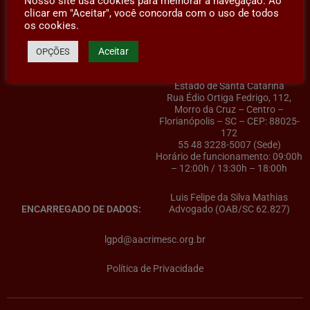
Nosso site usa cookies para melhorar a navegação. Ao
clicar em "Aceitar", você concorda com o uso de todos
os cookies.
Aceitar
OPÇÕES
AACRIMESC – Associação dos
CONTROLADOR(A) DE DADOS:
Advogados Criminalistas do
Estado de Santa Catarina
Rua Édio Ortiga Fedrigo, 112,
Morro da Cruz – Centro –
Florianópolis – SC – CEP: 88025-
172
55 48 3228-5007 (Sede)
Horário de funcionamento: 09:00h
– 12:00h / 13:30h – 18:00h
Luis Felipe da Silva Mathias
ENCARREGADO DE DADOS:
Advogado (OAB/SC 62.827)
lgpd@aacrimesc.org.br
Política de Privacidade