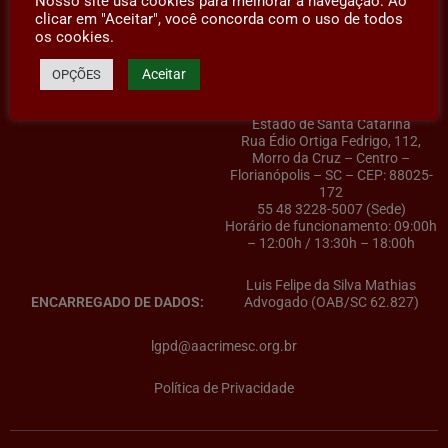
Nosso site usa cookies para melhorar a navegação. Ao
clicar em "Aceitar", você concorda com o uso de todos
os cookies.
Aceitar
OPÇÕES
AACRIMESC – Associação dos
CONTROLADOR(A) DE DADOS:
Advogados Criminalistas do
Estado de Santa Catarina
Rua Édio Ortiga Fedrigo, 112,
Morro da Cruz – Centro –
Florianópolis – SC – CEP: 88025-
172
55 48 3228-5007 (Sede)
Horário de funcionamento: 09:00h
– 12:00h / 13:30h – 18:00h
Luis Felipe da Silva Mathias
ENCARREGADO DE DADOS:
Advogado (OAB/SC 62.827)
lgpd@aacrimesc.org.br
Política de Privacidade