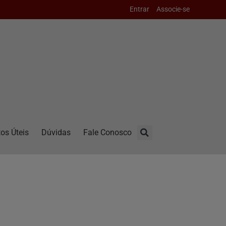
Entrar
Associe-se
os Úteis
Dúvidas
Fale Conosco