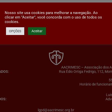
Nosso site usa cookies para melhorar a navegação. Ao
clicar em "Aceitar", você concorda com o uso de todos os
cookies.
Aceitar
OPÇÕES
AACRIMESC – Associação dos Adv
ADOS:
Rua Édio Ortiga Fedrigo, 112, Mor
5
Horário de funcionam
Lui
DOS:
Adv
lgpd@aacrimesc.org.br