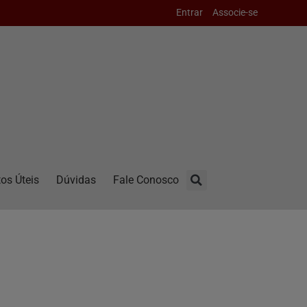
Entrar
Associe-se
os Úteis
Dúvidas
Fale Conosco