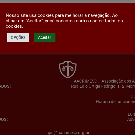
Nosso site usa cookies para melhorar a navegação. Ao
clicar em "Aceitar", você concorda com o uso de todos os
cookies.
Aceitar
OPÇÕES
AACRIMESC – Associação dos Adv
ADOS:
Rua Édio Ortiga Fedrigo, 112, Mor
5
Horário de funcionam
Lui
DOS:
Adv
lgpd@aacrimesc.org.br