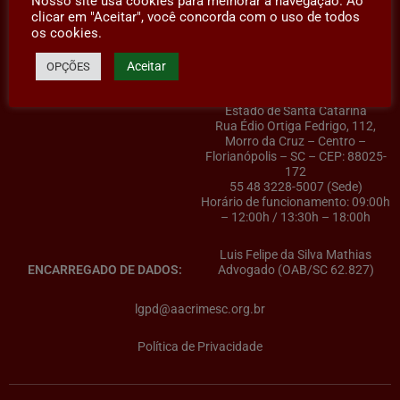
Nosso site usa cookies para melhorar a navegação. Ao
clicar em "Aceitar", você concorda com o uso de todos
os cookies.
Aceitar
OPÇÕES
AACRIMESC – Associação dos
CONTROLADOR(A) DE DADOS:
Advogados Criminalistas do
Estado de Santa Catarina
Rua Édio Ortiga Fedrigo, 112,
Morro da Cruz – Centro –
Florianópolis – SC – CEP: 88025-
172
55 48 3228-5007 (Sede)
Horário de funcionamento: 09:00h
– 12:00h / 13:30h – 18:00h
Luis Felipe da Silva Mathias
ENCARREGADO DE DADOS:
Advogado (OAB/SC 62.827)
lgpd@aacrimesc.org.br
Política de Privacidade