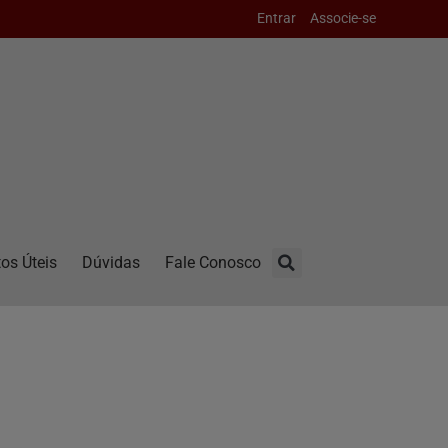
Entrar
Associe-se
os Úteis
Dúvidas
Fale Conosco