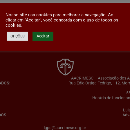
Nosso site usa cookies para melhorar a navegação. Ao
clicar em "Aceitar", você concorda com o uso de todos os
cookies.
Aceitar
OPÇÕES
AACRIMESC – Associação dos Adv
ADOS:
Rua Édio Ortiga Fedrigo, 112, Mor
5
Horário de funcionam
Lui
DOS:
Adv
lgpd@aacrimesc.org.br