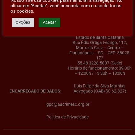
Nosso site usa cookies para melhorar a navegação. Ao
clicar em "Aceitar", você concorda com o uso de todos
os cookies.
Aceitar
OPÇÕES
AACRIMESC – Associação dos
CONTROLADOR(A) DE DADOS:
Advogados Criminalistas do
Estado de Santa Catarina
Rua Édio Ortiga Fedrigo, 112,
Morro da Cruz – Centro –
Florianópolis – SC – CEP: 88025-
172
55 48 3228-5007 (Sede)
Horário de funcionamento: 09:00h
– 12:00h / 13:30h – 18:00h
Luis Felipe da Silva Mathias
ENCARREGADO DE DADOS:
Advogado (OAB/SC 62.827)
lgpd@aacrimesc.org.br
Política de Privacidade