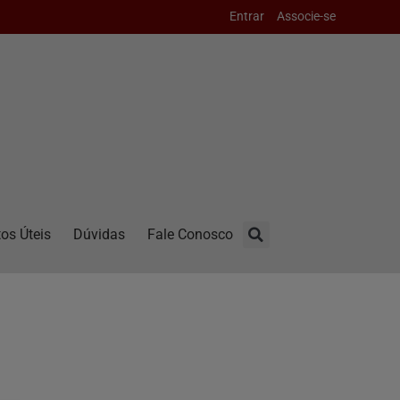
Entrar
Associe-se
os Úteis
Dúvidas
Fale Conosco