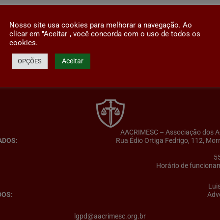
Nosso site usa cookies para melhorar a navegação. Ao
clicar em "Aceitar", você concorda com o uso de todos os
cookies.
Aceitar
OPÇÕES
AACRIMESC – Associação dos Adv
ADOS:
Rua Édio Ortiga Fedrigo, 112, Mor
5
Horário de funcionam
Lui
DOS:
Adv
lgpd@aacrimesc.org.br