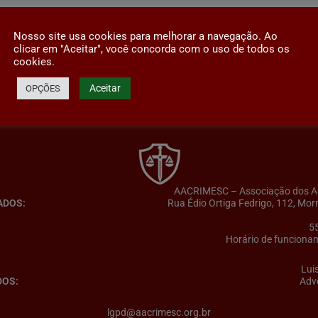
Nosso site usa cookies para melhorar a navegação. Ao
clicar em "Aceitar", você concorda com o uso de todos os
cookies.
Aceitar
OPÇÕES
AACRIMESC – Associação dos Adv
ADOS:
Rua Édio Ortiga Fedrigo, 112, Mor
5
Horário de funcionam
Lui
DOS:
Adv
lgpd@aacrimesc.org.br