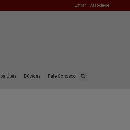
Entrar
Associe-se
os Úteis
Dúvidas
Fale Conosco