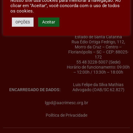
Nosso site usa cookies para melhorar a navegação. Ao
clicar em "Aceitar", você concorda com o uso de todos
os cookies.
Aceitar
OPÇÕES
AACRIMESC – Associação dos
CONTROLADOR(A) DE DADOS:
Advogados Criminalistas do
Estado de Santa Catarina
Rua Édio Ortiga Fedrigo, 112,
Morro da Cruz – Centro –
Florianópolis – SC – CEP: 88025-
172
55 48 3228-5007 (Sede)
Horário de funcionamento: 09:00h
– 12:00h / 13:30h – 18:00h
Luis Felipe da Silva Mathias
ENCARREGADO DE DADOS:
Advogado (OAB/SC 62.827)
lgpd@aacrimesc.org.br
Política de Privacidade