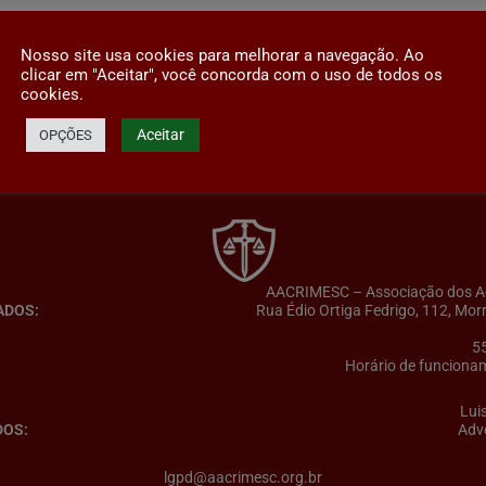
Nosso site usa cookies para melhorar a navegação. Ao
clicar em "Aceitar", você concorda com o uso de todos os
cookies.
Aceitar
OPÇÕES
AACRIMESC – Associação dos Adv
ADOS:
Rua Édio Ortiga Fedrigo, 112, Mor
5
Horário de funcionam
Lui
DOS:
Adv
lgpd@aacrimesc.org.br