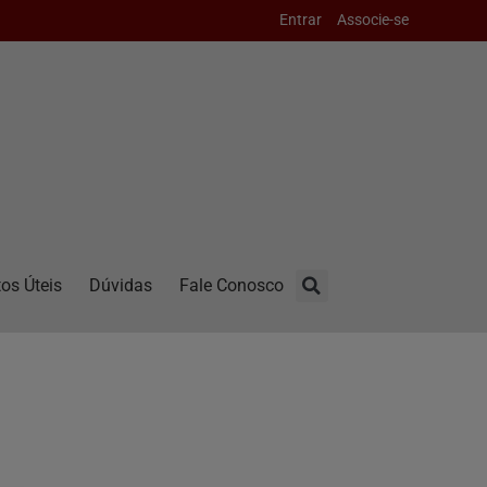
Entrar
Associe-se
os Úteis
Dúvidas
Fale Conosco