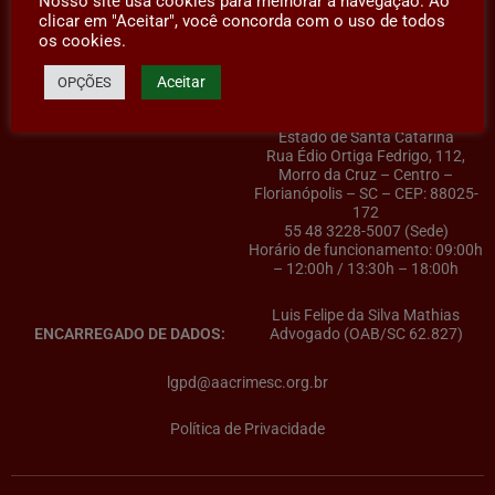
Nosso site usa cookies para melhorar a navegação. Ao
clicar em "Aceitar", você concorda com o uso de todos
os cookies.
Aceitar
OPÇÕES
AACRIMESC – Associação dos
CONTROLADOR(A) DE DADOS:
Advogados Criminalistas do
Estado de Santa Catarina
Rua Édio Ortiga Fedrigo, 112,
Morro da Cruz – Centro –
Florianópolis – SC – CEP: 88025-
172
55 48 3228-5007 (Sede)
Horário de funcionamento: 09:00h
– 12:00h / 13:30h – 18:00h
Luis Felipe da Silva Mathias
ENCARREGADO DE DADOS:
Advogado (OAB/SC 62.827)
lgpd@aacrimesc.org.br
Política de Privacidade