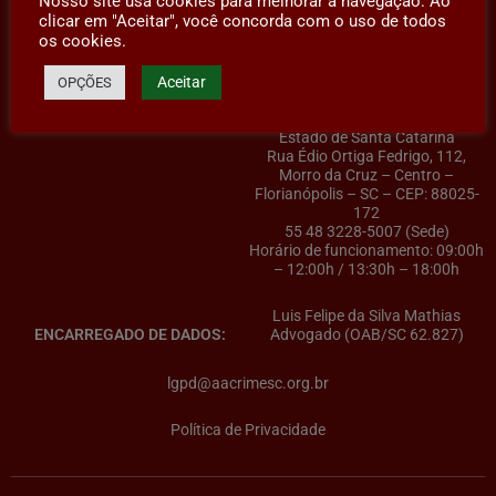
Nosso site usa cookies para melhorar a navegação. Ao
clicar em "Aceitar", você concorda com o uso de todos
os cookies.
Aceitar
OPÇÕES
AACRIMESC – Associação dos
CONTROLADOR(A) DE DADOS:
Advogados Criminalistas do
Estado de Santa Catarina
Rua Édio Ortiga Fedrigo, 112,
Morro da Cruz – Centro –
Florianópolis – SC – CEP: 88025-
172
55 48 3228-5007 (Sede)
Horário de funcionamento: 09:00h
– 12:00h / 13:30h – 18:00h
Luis Felipe da Silva Mathias
ENCARREGADO DE DADOS:
Advogado (OAB/SC 62.827)
lgpd@aacrimesc.org.br
Política de Privacidade