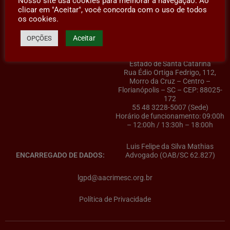
Nosso site usa cookies para melhorar a navegação. Ao
clicar em "Aceitar", você concorda com o uso de todos
os cookies.
Aceitar
OPÇÕES
AACRIMESC – Associação dos
CONTROLADOR(A) DE DADOS:
Advogados Criminalistas do
Estado de Santa Catarina
Rua Édio Ortiga Fedrigo, 112,
Morro da Cruz – Centro –
Florianópolis – SC – CEP: 88025-
172
55 48 3228-5007 (Sede)
Horário de funcionamento: 09:00h
– 12:00h / 13:30h – 18:00h
Luis Felipe da Silva Mathias
ENCARREGADO DE DADOS:
Advogado (OAB/SC 62.827)
lgpd@aacrimesc.org.br
Política de Privacidade