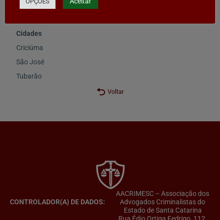
Aceitar
OPÇÕES
Categoria:
Produtos e Serviços
Cidades
Criciúma
São José
Tubarão
Voltar
AACRIMESC – Associação dos
CONTROLADOR(A) DE DADOS:
Advogados Criminalistas do
Estado de Santa Catarina
Rua Édio Ortiga Fedrigo, 112,