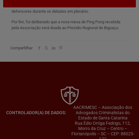
instalação de um terminal informático para utilização dos
defensores durante os debates em plenário.
Por fim, foi deliberado que a nova mesa de Ping Pong recebida
pela Associação será doada ao Presídio Regional de Biguaçu.
Compartilhar
AACRIMESC – Associação dos
CONTROLADOR(A) DE DADOS:
Advogados Criminalistas do
Estado de Santa Catarina
Rua Édio Ortiga Fedrigo, 112,
Morro da Cruz – Centro –
Florianópolis – SC – CEP: 88025-