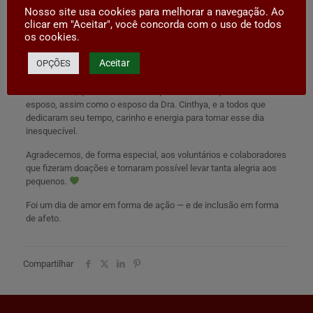
que tanto contribuem para a nossa história e identidade. Tivemos
Nosso site usa cookies para melhorar a navegação. Ao
também a oportunidade de sentar com o Cacique e aprender um
clicar em "Aceitar", você concorda com o uso de todos
pouco sobre suas tradições e sabedoria, um verdadeiro presente
os cookies.
para todos nós.
Aceitar
OPÇÕES
Nossa profunda gratidão à presidente da Comissão Solidária, Dra.
Renata, à vice-presidente Dra. Cinthya, à presidente da
AACRIMESC, que também esteve presente acompanhada de seu
esposo, assim como o esposo da Dra. Cinthya, e a todos que
dedicaram seu tempo, carinho e energia para tornar esse dia
inesquecível.
Agradecemos, de forma especial, aos voluntários e colaboradores
que fizeram doações e tornaram possível levar tanta alegria aos
pequenos.
Foi um dia de amor em forma de ação — e de inclusão em forma
de afeto.
Compartilhar