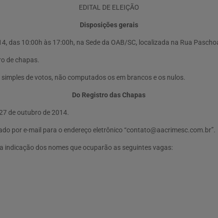
EDITAL DE ELEIÇÃO
Disposições gerais
2014, das 10:00h às 17:00h, na Sede da OAB/SC, localizada na Rua Pascho
tro de chapas.
ia simples de votos, não computados os em brancos e os nulos.
Do Registro das Chapas
 27 de outubro de 2014.
do por e-mail para o endereço eletrônico “
contato@aacrimesc.com.br
”.
, a indicação dos nomes que ocuparão as seguintes vagas: