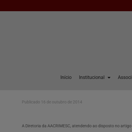
Início
Institucional
Assoc
Publicado
16 de outubro de 2014
A Diretoria da AACRIMESC, atendendo ao disposto no artigo 4