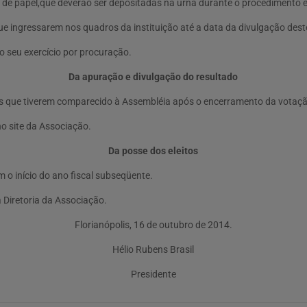
s de papel,que deverão ser depositadas na urna durante o procedimento e
 ingressarem nos quadros da instituição até a data da divulgação deste
o seu exercício por procuração.
Da apuração e divulgação do resultado
 os que tiverem comparecido à Assembléia após o encerramento da votaç
o site da Associação.
Da posse dos eleitos
 o início do ano fiscal subseqüente.
a Diretoria da Associação.
Florianópolis, 16 de outubro de 2014.
Hélio Rubens Brasil
Presidente