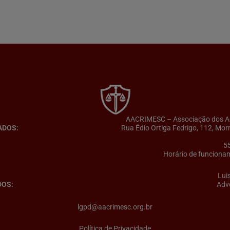
AACRIMESC – Associação dos Adv
ADOS:
Rua Édio Ortiga Fedrigo, 112, Mor
5
Horário de funcionam
Lui
DOS:
Adv
lgpd@aacrimesc.org.br
Política de Privacidade