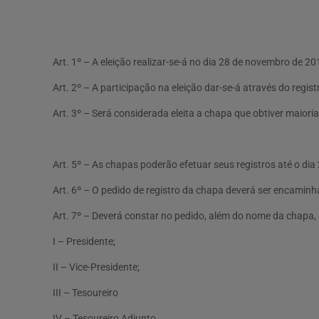
Art. 1º – A eleição realizar-se-á no dia 28 de novembro de 
Art. 2º – A participação na eleição dar-se-á através do regis
Art. 3º – Será considerada eleita a chapa que obtiver maior
Art. 5º – As chapas poderão efetuar seus registros até o dia
Art. 6º – O pedido de registro da chapa deverá ser encaminha
Art. 7º – Deverá constar no pedido, além do nome da chapa
I – Presidente;
II – Vice-Presidente;
III – Tesoureiro
IV – Tesoureiro Adjunto