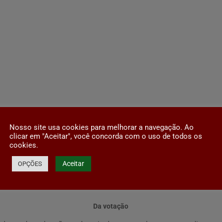
Nosso site usa cookies para melhorar a navegação. Ao
clicar em "Aceitar", você concorda com o uso de todos os
cookies.
r substituição de candidatos.
Aceitar
OPÇÕES
bro a lista das chapas cujas inscrições foram deferidas e indeferidas, e
Da votação