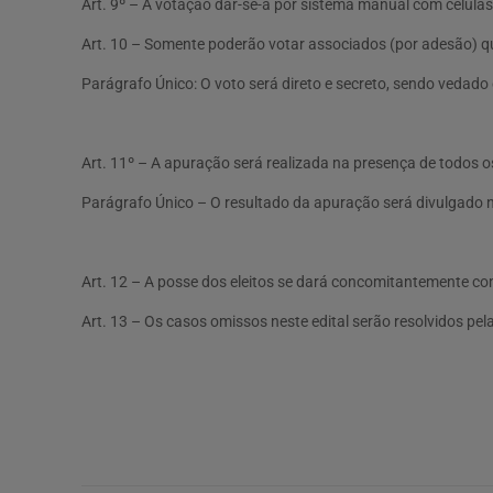
Art. 9º – A votação dar-se-á por sistema manual com célula
Art. 10 – Somente poderão votar associados (por adesão) que
Parágrafo Único: O voto será direto e secreto, sendo vedado 
Art. 11º – A apuração será realizada na presença de todos
Parágrafo Único – O resultado da apuração será divulgado n
Art. 12 – A posse dos eleitos se dará concomitantemente com
Art. 13 – Os casos omissos neste edital serão resolvidos pel