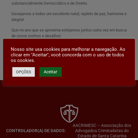
substancialmente Democrático e de Direito.
Desejamos a todos um excelente natal, repleto de paz, harmonia e
alegria!
Que no ano que se aproxima estejamos juntos outra vez em busca
de novos sonhos e desafios!
Feliz natal e um próspero ano novo a todos!
Nosso site usa cookies para melhorar a navegação. Ao
clicar em "Aceitar", você concorda com o uso de todos
os cookies.
Compartilhar
Aceitar
OPÇÕES
AACRIMESC – Associação dos
CONTROLADOR(A) DE DADOS:
Advogados Criminalistas do
Estado de Santa Catarina