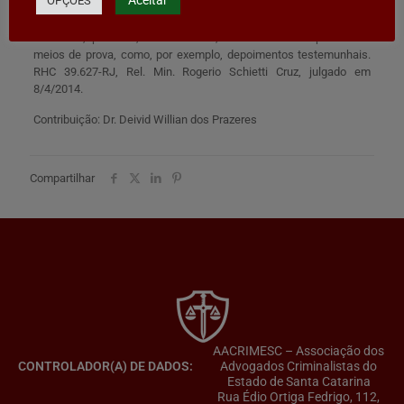
OPÇÕES
se que a falta de laudo de necropsia não impede o
reconhecimento da materialidade delitiva nos crimes de
homicídio, podendo, muitas vezes, vir demonstrada por outros
meios de prova, como, por exemplo, depoimentos testemunhais.
RHC 39.627-RJ, Rel. Min. Rogerio Schietti Cruz, julgado em
8/4/2014.
Contribuição: Dr. Deivid Willian dos Prazeres
Compartilhar
AACRIMESC – Associação dos
CONTROLADOR(A) DE DADOS:
Advogados Criminalistas do
Estado de Santa Catarina
Rua Édio Ortiga Fedrigo, 112,