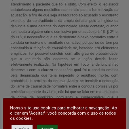
atendimento a paciente que foi a óbito. Com efeito, o legislador
estabeleceu alguns requisitos essenciais para a formalização da
acusação, a fim de que seja assegurado ao acusado o escorreito
exercício do contraditório e da ampla defesa, pois a higidez da
denúncia é uma garantia do denunciado. Neste contexto, quando
se imputa a alguém crime comissivo por omissão (art. 13, § 2º, b,
do CP), é necessário que se demonstre o nexo normativo entre a
conduta omissiva e o resultado normativo, porque só se tem por
constituída a relação de causalidade se, baseado em elementos
empíricos, for possível concluir, com alto grau de probabilidade,
que o resultado não ocorreria se a ação devida fosse
efetivamente realizada. Na hipótese em foco, a denúncia não
descreveu com a clareza necessária qual foi a conduta omitida
pela denunciada que teria impedido o resultado morte, com
probabilidade próxima da certeza. Assim, se inexistir a descrição
do liame de causalidade normativa entre a conduta comissiva por
omissão e a morte da vítima, não há que se falar em materialidade
de crime de homicídio, porquanto é imprescindível que a
imputação esteja embasada em prova técnica, como laudo
Nosso site usa cookies para melhorar a navegação. Ao
cadavérico, parecer médico ou perícia médica, que permita, com
clicar em "Aceitar", você concorda com o uso de todos
dados científicos, demonstrar com a mínima segurança que a
os cookies.
vítima evoluiu a óbito por falta daquele atendimento médico
imediato e especializado não prestado pelo acusado. Destaque-
Aceitar