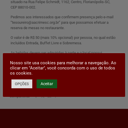
situado na Rua Felipe Schmidt, 1162, Centro, Florianópolis-SC,
CEP 88010-002.
Pedimos aos interessados que confirmem presença pelo e-mail
“
tesoureiro@aacrimesc.org.br
” para que possamos efetuar a
reserva de mesas no restaurante.
O valor é de R$ 50 (mais 10% opcional) por pessoa, no qual estão
incluídos Entrada, Buffet Livre e Sobremesa.
As bebidas devem ser adquiridas à parte e o local possui
estacionamento próprio gratuito
.
Nosso site usa cookies para melhorar a navegação. Ao
clicar em "Aceitar", você concorda com o uso de todos
Contamos com a presença de todos!
os cookies.
Aceitar
OPÇÕES
Compartilhar