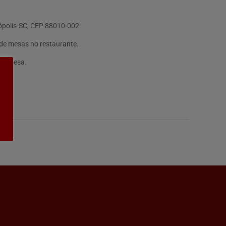
nópolis-SC, CEP 88010-002.
 de mesas no restaurante.
obremesa.