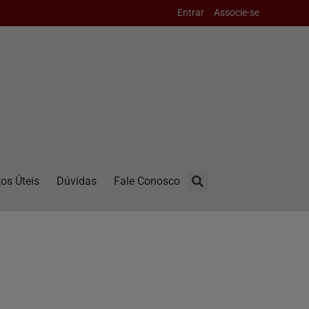
Entrar
Associe-se
os Úteis
Dúvidas
Fale Conosco