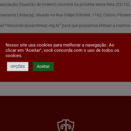
ssociação (Questão de Ordem!) ocorrerá na próxima sexta-feira (25/10).
staurante Lindacap, situado na Rua Felipe Schmidt, 1162, Centro, Floria
il “
tesoureiro@aacrimesc.org.br
” para que possamos efetuar a reserva
opcional) por pessoa, no qual estão incluídos Entrada, Buffet Livre e S
Nosso site usa cookies para melhorar a navegação. Ao
tacionamento próprio gratuito.
clicar em "Aceitar", você concorda com o uso de todos os
cookies.
Aceitar
OPÇÕES