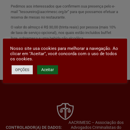
Pedimos aos interessados que confirmem sua presença pelo e-
mail “
tesoureiro@aacrimesc.org.br
” para que possamos efetuar a
reserva de mesas no restaurante.
O valor do almoço é R$ 30,00 (trinta reais) por pessoa (mais 10%
de taxa de serviço opcional), nos quais estão incluídos buffet
livre, sobremesa e uma bebida não alcoólica.
Contamos com a presença de todos!
Nosso site usa cookies para melhorar a navegação. Ao
clicar em "Aceitar", você concorda com o uso de todos
os cookies.
Compartilhar
Aceitar
OPÇÕES
AACRIMESC – Associação dos
CONTROLADOR(A) DE DADOS:
Advogados Criminalistas do