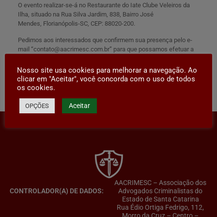
O evento realizar-se-á no Restaurante do Iate Clube Veleiros da
Ilha, situado na Rua Silva Jardim, 838, Bairro José
Mendes, Florianópolis-SC, CEP: 88020-200.
Pedimos aos interessados que confirmem sua presença pelo e-
mail “
contato@aacrimesc.com.br
” para que possamos efetuar a
reserva de mesas no restaurante.
Nosso site usa cookies para melhorar a navegação. Ao
clicar em "Aceitar", você concorda com o uso de todos
os cookies.
Compartilhar
Aceitar
OPÇÕES
AACRIMESC – Associação dos
CONTROLADOR(A) DE DADOS:
Advogados Criminalistas do
Estado de Santa Catarina
Rua Édio Ortiga Fedrigo, 112,
Morro da Cruz – Centro –