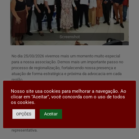
Screenshot
No dia 25/03/2026 vivemos mais um momento muito especial
para a nossa associação. Demos mais um importante passo no
processo de regionalização, fortalecendo nossa presença e
atuação de forma estratégica e próxima da advocacia em cada
região.
Com grande alegria, realizamos a nomeação do Dr. Marcelo de
Nosso site usa cookies para melhorar a navegação. Ao
Maman Furtado como representante regional na Cidade de
clicar em "Aceitar", você concorda com o uso de todos
os cookies.
Maravilha, um nome que certamente agrega compromisso,
seriedade e dedicação ao nosso propósito institucional.
Aceitar
OPÇÕES
Seguimos firmes, ampliando caminhos, aproximando colegas e
consolidando uma advocacia criminal cada vez mais forte, unida e
representativa.