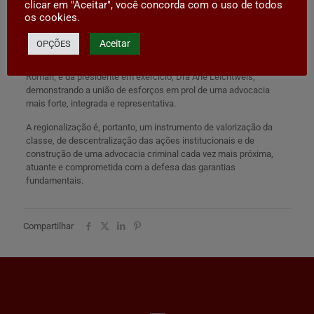
clicar em "Aceitar", você concorda com o uso de todos
os cookies.
O ato contou com a presença da presidente da AACRIMESC,
Elisangela S. Muniz, do Dr Renato Boabaid, que à época
Aceitar
OPÇÕES
coordenava o projeto de regionalização, do associado Dr Marcelo
Gonzaga, do presidente da subseção de Chapecó, Dr Charles Luiz
Roman, e da presidente em exercício, Dra Ane Leichtweis,
demonstrando a união de esforços em prol de uma advocacia
mais forte, integrada e representativa.
A regionalização é, portanto, um instrumento de valorização da
classe, de descentralização das ações institucionais e de
construção de uma advocacia criminal cada vez mais próxima,
atuante e comprometida com a defesa das garantias
fundamentais.
Compartilhar