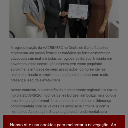
A regionalização da AACRIMESC no Oeste de Santa Catarina
representa um passo firme e estratégico no fortalecimento da
advocacia criminal em todas as regiões do Estado. Iniciada em
novembro, essa construção coletiva tem como propósito
aproximar a entidade de seus associados, compreender as
realidades locais e ampliar a atuação institucional com mais
presença, escuta e efetividade.
Nesse contexto, a nomeação do representante regional em Xaxim
(no dia 23/03/2026), Igor de Salles Borges, simboliza mais do que
uma designação formal: é o reconhecimento de uma liderança
comprometida com os valores da advocacia criminal e com a
missão da Associação. Sua atuação será fundamental para
fortalecer os vínculos entre os profissionais da região, fomentar o
debate jurídico e garantir que as prerrogativas da classe sejam
Nosso site usa cookies para melhorar a navegação. Ao
respeitadas e defendidas com firmeza.