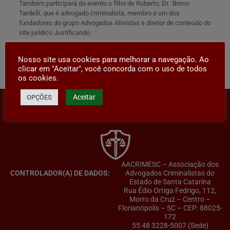
Também participará do evento o filho de Roberto, Dr. Breno
Tardelli, que é advogado criminalista, membro e um dos
fundadores do grupo Advogados Ativistas e diretor de conteúdo do
site jurídico Justificando.
Nosso site usa cookies para melhorar a navegação. Ao
Compartilhar
clicar em "Aceitar", você concorda com o uso de todos
os cookies.
Aceitar
OPÇÕES
AACRIMESC – Associação dos
CONTROLADOR(A) DE DADOS:
Advogados Criminalistas do
Estado de Santa Catarina
Rua Édio Ortiga Fedrigo, 112,
Morro da Cruz – Centro –
Florianópolis – SC – CEP: 88025-
172
55 48 3228-5007 (Sede)