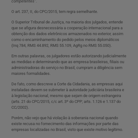
competentes”.
O art. 237, II, do CPC/2015, tem regra semelhante.
O Superior Tribunal de Justiça, na maioria dos julgados, entende
que se afigura desnecessária a cooperação internacional para a
obtenção dos dados eletrônicos armazenados no exterior, assim
como o encaminhamento do pedido pelos meios diplomáticos
(Inq 784, RMS 44.892, RMS 55.109, AgRg no RMS 55.050).
Em outras palavras, os julgadores estão autorizando judicialmente
as medidas e determinando que as empresa brasileiras, filiais ou
administradoras do serviço no Brasil, cumpram a diligência sem
maiores formalidades.
De fato, como descreve a Corte da Cidadania, as empresas aqui
instaladas devem se submeter à autoridade judiciária brasileira e
à legislação nacional, mesmo que sejam de origem estrangeira
(arts. 21 do CPC/2015, c/c art. 3º do CPP; arts. 1.126 e 1.137 do
CC/2002).
Porém, não vejo que há violação à soberania nacional quando
existe recusa no fornecimento das informações por parte das
empresas localizadas no Brasil, visto que existe motivo legítimo.