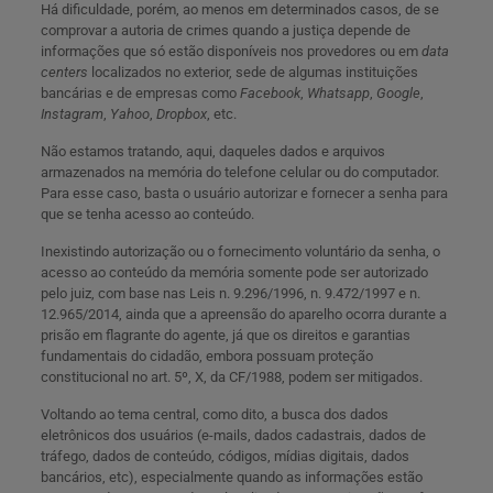
Há dificuldade, porém, ao menos em determinados casos, de se
comprovar a autoria de crimes quando a justiça depende de
informações que só estão disponíveis nos provedores ou em
data
centers
localizados no exterior, sede de algumas instituições
bancárias e de empresas como
Facebook
,
Whatsapp
,
Google
,
Instagram
,
Yahoo
,
Dropbox
, etc.
Não estamos tratando, aqui, daqueles dados e arquivos
armazenados na memória do telefone celular ou do computador.
Para esse caso, basta o usuário autorizar e fornecer a senha para
que se tenha acesso ao conteúdo.
Inexistindo autorização ou o fornecimento voluntário da senha, o
acesso ao conteúdo da memória somente pode ser autorizado
pelo juiz, com base nas Leis n. 9.296/1996, n. 9.472/1997 e n.
12.965/2014, ainda que a apreensão do aparelho ocorra durante a
prisão em flagrante do agente, já que os direitos e garantias
fundamentais do cidadão, embora possuam proteção
constitucional no art. 5º, X, da CF/1988, podem ser mitigados.
Voltando ao tema central, como dito, a busca dos dados
eletrônicos dos usuários (e-mails, dados cadastrais, dados de
tráfego, dados de conteúdo, códigos, mídias digitais, dados
bancários, etc), especialmente quando as informações estão