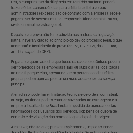
Ora, o cumprimento da diligência em território nacional poderá
trazer sérias consequências para a filial brasileira e seus
administradores (ex.: rescisão de contrato com a empresa sede e
pagamento de severas multas; responsabilidade administrativa,
civil e criminal no estrangeiro).
Depois, se a prova não for produzida nos moldes da legislação
pátria, haverá violação ao princípio do devido processo legal, o que
acarretará a invalidação da prova (art. 5º, LIV e LVI, da CF/1988;
art. 157,
caput
, do CPP).
Engana-se quem acredita que todos os dados eletrônicos podem
ser fornecidos pelas empresas filiais ou subsidiárias localizadas
no Brasil, porque elas, apesar de terem personalidade jurídica
própria, podem apenas prestar serviços acessórios ao serviço
principal.
Além disso, pode haver limitação técnica e de ordem contratual,
ou seja, os dados podem estar armazenados no estrangeiro e a
empresa localizada no Brasil estar impedida de acessar certas
informações dos usuários dos serviços, sob pena de quebra de
contrato e de violação das normas legais do país de origem.
A meu ver, não se quer, pura e simplesmente, impor ao Poder
Judiciário limitação ou obediência à legislação estrangeira. Isso,