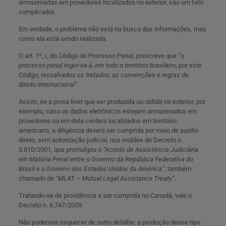
armazenadas em provedores localizados no exterior, são um fato
complicador.
Em verdade, o problema não está na busca das informações, mas
como ela está sendo realizada.
O art. 1º, I, do Código de Processo Penal, prescreve que
“o
processo penal reger-se-á, em todo o território brasileiro, por este
Código, ressalvados os tratados, as convenções e regras de
direito internacional”.
Assim, se a prova tiver que ser produzida ou obtida no exterior, por
exemplo, caso os dados eletrônicos estejam armazenados em
provedores ou em
data centers
localizados em território
americano, a diligência deverá ser cumprida por meio de auxílio
direto, sem autorização judicial, nos moldes do Decreto n.
3.810/2001, que promulgou o
“Acordo de Assistência Judiciária
em Matéria Penal entre o Governo da República Federativa do
Brasil e o Governo dos Estados Unidos da América”
, também
chamado de
“MLAT – Mutual Legal Assistance Treaty”
.
Tratando-se de providência a ser cumprida no Canadá, vale o
Decreto n. 6.747/2009.
Não podemos esquecer de outro detalhe: a produção desse tipo