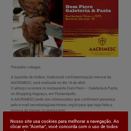
Prezados colegas,
A Questão de Ordem, tradicional confraternização mensal da
AACRIMESC, será realizada no dia 14 de abril.
O almoço ocorrerá no restaurante Dom Piero – Galeteria & Pasta,
no Shopping Itaguaçu, em Florianópolis.
A AACRIMESC pede aos interessados que confirmem presença
pelo e-mail
secretaria@aacrimesc.org.br
para que seja feita a
reserva de mesas no restaurante.
O valor, com desconto aos associados, é de R$ 79,90.
Nosso site usa cookies para melhorar a navegação. Ao
Confira o cardápio:
clicar em "Aceitar", você concorda com o uso de todos