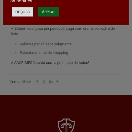
os cookies.
– Entrada: batata rústica e polenta frita
– Prato principal: picanha, costela suína, galeto na brasa,
Aceitar
entrecôte, linguiça toscana, farofa, maionese, mix de folhas,
OPÇÕES
abacaxi assado, massas (talharim, spaghetti, tortei, gnocchi,
ravióli), molhos (sugo, toscana, 4 queijos, alho e óleo, bolonhesa)
– Sobremesa (uma por pessoa): sagu com creme ou pudim de
leite
Bebidas pagas separadamente
Estacionamento do shopping
A AACRIMESC conta com a presença de todos!
Compartilhar