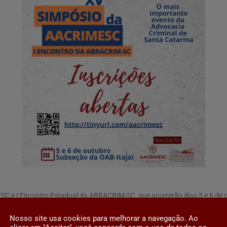
SC e I Encontro Estadual da ABRACRIM-SC, que ocorrerão dias 5 e 6 de o
esc
Nosso site usa cookies para melhorar a navegação. Ao