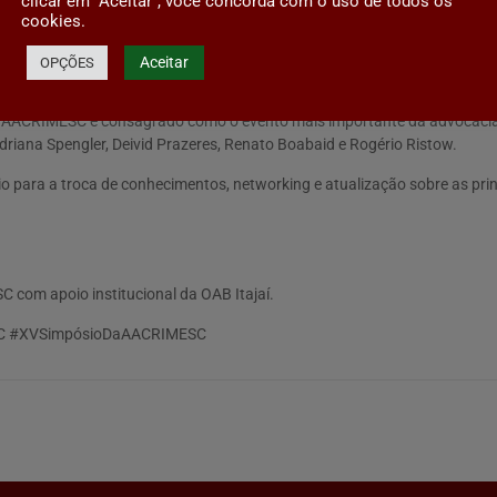
clicar em "Aceitar", você concorda com o uso de todos os
 AACRIMESC e ABRACRIM-SC a R$ 100 para o público em geral e podem s
cookies.
iveira Filho (SP), Thaise Mattar Assad (PR), Thiago Minagé (RJ), Maríli
Aceitar
OPÇÕES
 da AACRIMESC é consagrado como o evento mais importante da advocacia 
driana Spengler, Deivid Prazeres, Renato Boabaid e Rogério Ristow.
o para a troca de conhecimentos, networking e atualização sobre as princ
com apoio institucional da OAB Itajaí.
SC #XVSimpósioDaAACRIMESC