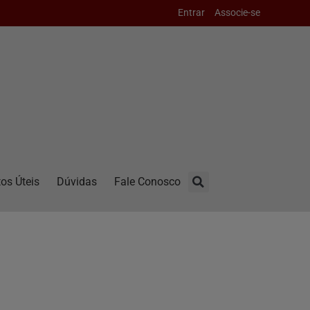
Entrar
Associe-se
os Úteis
Dúvidas
Fale Conosco