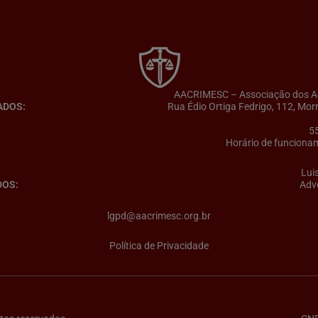
AACRIMESC – Associação dos Adv
ADOS:
Rua Édio Ortiga Fedrigo, 112, Mor
5
Horário de funcionam
Lui
DOS:
Adv
lgpd@aacrimesc.org.br
Política de Privacidade