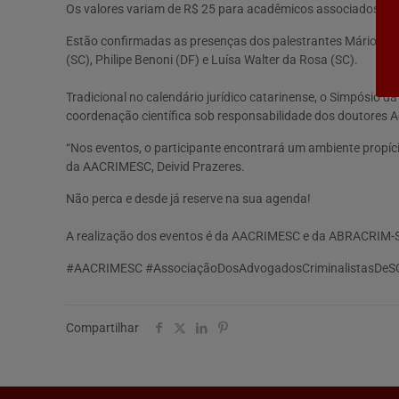
Os valores variam de R$ 25 para acadêmicos associados da
Estão confirmadas as presenças dos palestrantes Mário de Ol
(SC), Philipe Benoni (DF) e Luísa Walter da Rosa (SC).
Tradicional no calendário jurídico catarinense, o Simpósio
coordenação científica sob responsabilidade dos doutores A
“Nos eventos, o participante encontrará um ambiente propíci
da AACRIMESC, Deivid Prazeres.
Não perca e desde já reserve na sua agenda!
A realização dos eventos é da AACRIMESC e da ABRACRIM-SC 
#AACRIMESC #AssociaçãoDosAdvogadosCriminalistasDe
Compartilhar