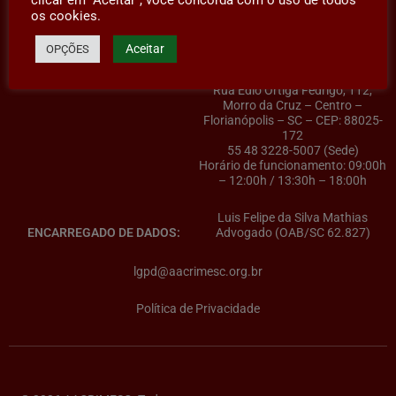
os cookies.
AACRIMESC – Associação dos
Aceitar
OPÇÕES
CONTROLADOR(A) DE DADOS:
Advogados Criminalistas do
Estado de Santa Catarina
Rua Édio Ortiga Fedrigo, 112,
Morro da Cruz – Centro –
Florianópolis – SC – CEP: 88025-
172
55 48 3228-5007 (Sede)
Horário de funcionamento: 09:00h
– 12:00h / 13:30h – 18:00h
Luis Felipe da Silva Mathias
ENCARREGADO DE DADOS:
Advogado (OAB/SC 62.827)
lgpd@aacrimesc.org.br
Política de Privacidade