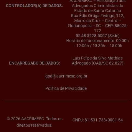
AACRIMESC – Associação dos
CONTROLADOR(A) DE DADOS:
Advogados Criminalistas do
Estado de Santa Catarina
Rua Édio Ortiga Fedrigo, 112,
Morro da Cruz – Centro –
Florianópolis – SC – CEP: 88025-
172
55 48 3228-5007 (Sede)
Horário de funcionamento: 09:00h
– 12:00h / 13:30h – 18:00h
Luis Felipe da Silva Mathias
ENCARREGADO DE DADOS:
Advogado (OAB/SC 62.827)
lgpd@aacrimesc.org.br
Política de Privacidade
© 2026 AACRIMESC. Todos os
CNPJ: 81.531.733/0001-54
direitos reservados.