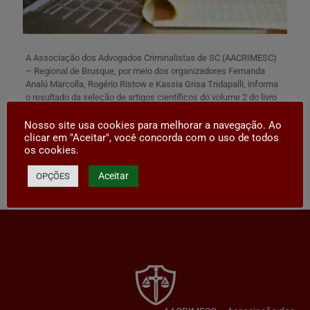
A Associação dos Advogados Criminalistas de SC (AACRIMESC)
– Regional de Brusque, por meio dos organizadores Fernanda
Analú Marcolla, Rogério Ristow e Kassia Grisa Tridapalli, informa
o resultado da seleção de artigos científicos do volume 2 do livro
“Tema de Direito Criminal – Reflexões sobre Violência de Gênero”.
Nosso site usa cookies para melhorar a navegação. Ao
Artigos-Selecionados-para-Publicacao-22.07.22-1
Baixar
clicar em "Aceitar", você concorda com o uso de todos
os cookies.
Aceitar
OPÇÕES
Compartilhar